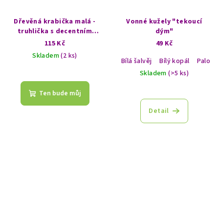
Dřevěná krabička malá -
Vonné kužely "tekoucí
truhlička s decentním
dým"
vzorem - Ruka Fatimy
115 Kč
49 Kč
Skladem
(2 ks)
Bílá šalvěj
Bílý kopál
Palo S
Skladem
(>5 ks)
Ten bude můj
Detail