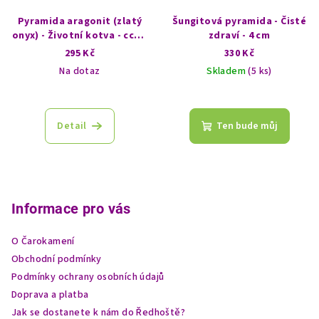
Pyramida aragonit (zlatý
Šungitová pyramida - Čisté
onyx) - Životní kotva - cca 6
zdraví - 4 cm
cm - Síla uzemnění
295 Kč
330 Kč
Na dotaz
Skladem
(5 ks)
Detail
Ten bude můj
Z
á
p
Informace pro vás
a
O Čarokamení
t
Obchodní podmínky
í
Podmínky ochrany osobních údajů
Doprava a platba
Jak se dostanete k nám do Ředhoště?