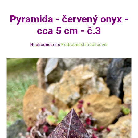
Pyramida - červený onyx -
cca 5 cm - č.3
Průměrné
Neohodnoceno
Podrobnosti hodnocení
hodnocení
produktu
je
0,0
z
5
hvězdiček.