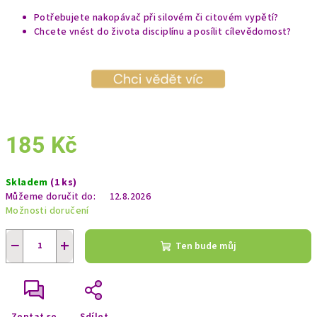
Potřebujete nakopávač při silovém či citovém vypětí?
Chcete vnést do života disciplínu a posílit cílevědomost?
185 Kč
Měrná
Skladem
(1 ks)
cena:
Můžeme doručit do:
12.8.2026
Možnosti doručení
−
+
Ten bude můj
Zeptat se
Sdílet