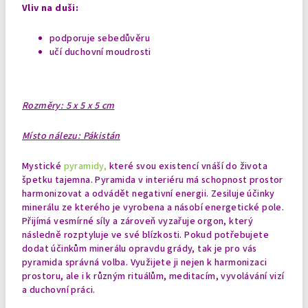
Vliv na duši:
podporuje sebedůvěru
učí duchovní moudrosti
Rozměry: 5 x 5 x 5 cm
Místo nálezu: Pákistán
Mystické
pyramidy,
které svou existencí vnáší do života
špetku tajemna. Pyramida v interiéru má schopnost prostor
harmonizovat a odvádět negativní energii. Zesiluje účinky
minerálu ze kterého je vyrobena a násobí energetické pole.
Přijímá vesmírné síly a zároveň vyzařuje orgon, který
následně rozptyluje ve své blízkosti.
Pokud potřebujete
dodat účinkům minerálu opravdu grády, tak je pro vás
pyramida správná volba. Využijete ji nejen k harmonizaci
prostoru, ale i k různým rituálům, meditacím, vyvolávání vizí
a duchovní práci.