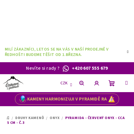
Přejít
na
obsah
MILÍ ZÁKAZNÍCI, LETOS SE NA VÁS V NAŠÍ PRODEJNĚ V
ŘEDHOŠTI BUDEME TĚŠIT OD 1.BŘEZNA.
Nevíte si rady
?
+420 607 555 679
CZK
Nákupní
Hledat
Přihlášení
KAMENY HARMONIZUJI V PYRAMIDĚ RA
košík
/
DRUHY KAMENŮ
/
ONYX
/
PYRAMIDA - ČERVENÝ ONYX - CCA
DOMŮ
5 CM - Č.3