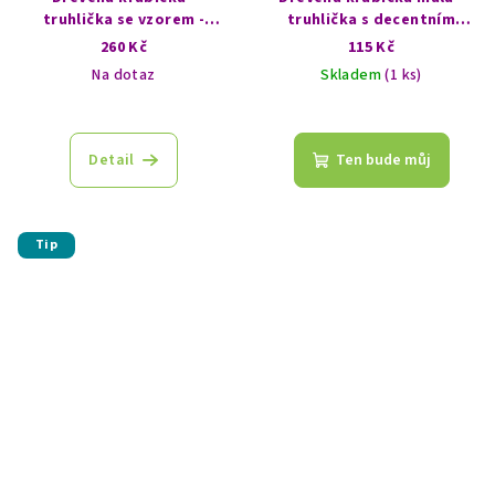
truhlička se vzorem -
truhlička s decentním
Strom života
vzorem - Ohm
260 Kč
115 Kč
Na dotaz
Skladem
(1 ks)
Detail
Ten bude můj
Tip