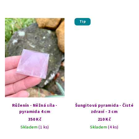
Tip
Růženín - Něžná síla -
Šungitová pyramida - Čisté
pyramida 4 cm
zdraví - 3 cm
350 Kč
210 Kč
Skladem
(1 ks)
Skladem
(4 ks)
Průměrné