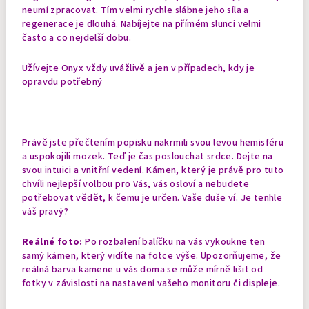
neumí zpracovat. Tím velmi rychle slábne jeho síla a
regenerace je dlouhá. Nabíjejte na přímém slunci velmi
často a co nejdelší dobu.
Užívejte Onyx vždy uvážlivě a jen v případech, kdy je
opravdu potřebný
Právě jste přečtením popisku nakrmili svou levou hemisféru
a uspokojili mozek. Teď je čas poslouchat srdce. Dejte na
svou intuici a vnitřní vedení. Kámen, který je právě pro tuto
chvíli nejlepší volbou pro Vás, vás osloví a nebudete
potřebovat vědět, k čemu je určen. Vaše duše ví. Je tenhle
váš pravý?
Reálné foto:
Po rozbalení balíčku na vás vykoukne ten
samý kámen, který vidíte na fotce výše. Upozorňujeme, že
reálná barva kamene u vás doma se může mírně lišit od
fotky v závislosti na nastavení vašeho monitoru či displeje.