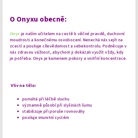
O Onyxu obecně:
Onyx
je naším učitelem na cestě k věčné pravdě, duchovní
moudrosti a konečnému osvobození. Nenechá nás sejít na
zcestí a posiluje cílevědomost a sebekontrolu. Podněcuje v
nás zdravou vážnost, abychom ji dokázali využít vždy, kdy
je potřeba. Onyx je kamenem pokory a vnitřní koncentrace.
Vliv na tělo:
pomáhá při léčbě sluchu
významně působí při slyšinách šumu
stabilizuje při poruše rovnováhy
posiluje imunitní systém