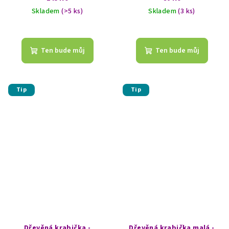
Skladem
(>5 ks)
Skladem
(3 ks)
Průměrné
hodnocení
produktu
Ten bude můj
Ten bude můj
je
5,0
z
5
Tip
Tip
hvězdiček.
Dřevěná krabička -
Dřevěná krabička malá -