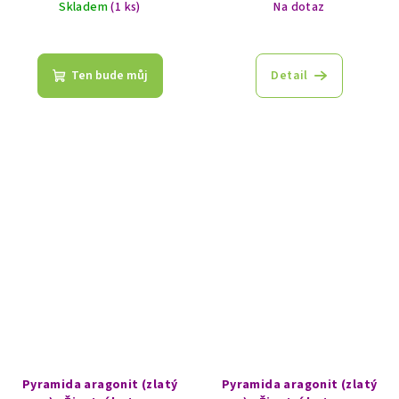
Skladem
(1 ks)
Na dotaz
Průměrné
hodnocení
produktu
Ten bude můj
Detail
je
5,0
z
5
hvězdiček.
Pyramida aragonit (zlatý
Pyramida aragonit (zlatý