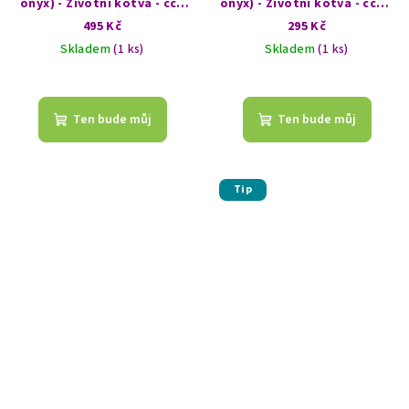
onyx) - Životní kotva - cca
onyx) - Životní kotva - cca 6
7,5 cm - Jasnost
cm - Jemné uzemnění
495 Kč
295 Kč
Skladem
(1 ks)
Skladem
(1 ks)
Ten bude můj
Ten bude můj
Tip