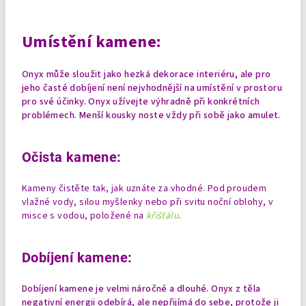
Umístění kamene:
Onyx může sloužit jako hezká dekorace interiéru, ale pro
jeho časté dobíjení není nejvhodnější na umístění v prostoru
pro své účinky. Onyx užívejte výhradně při konkrétních
problémech.
Menší kousky noste vždy při sobě jako amulet.
Očista kamene:
Kameny čistěte tak, jak uznáte za vhodné. Pod proudem
vlažné vody, silou myšlenky nebo při svitu noční oblohy, v
misce s vodou, položené na
křišťálu
.
Dobíjení kamene:
Dobíjení kamene je velmi náročné a dlouhé. Onyx z těla
negativní energii odebírá, ale nepřijímá do sebe, protože ji