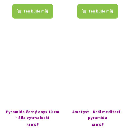
hodnocení
produktu
Ten bude můj
Ten bude můj
je
5,0
z
5
hvězdiček.
Pyramida černý onyx 10 cm
Ametyst - Král meditací -
- Síla vytrvalosti
pyramida
510 Kč
410 Kč