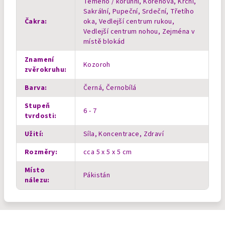
Temeno / korunní, Kořenová, Krční,
Sakrální, Pupeční, Srdeční, Třetího
Čakra
:
oka, Vedlejší centrum rukou,
Vedlejší centrum nohou, Zejména v
místě blokád
Znamení
Kozoroh
zvěrokruhu
:
Barva
:
Černá, Černobílá
Stupeň
6 - 7
tvrdosti
:
Užití
:
Síla, Koncentrace, Zdraví
Rozměry
:
cca 5 x 5 x 5 cm
Místo
Pákistán
nálezu
: