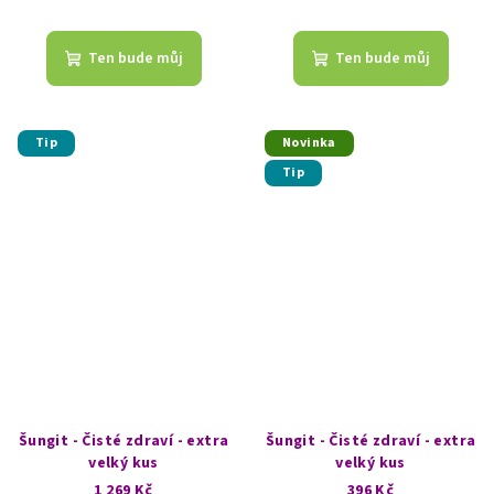
Ten bude můj
Ten bude můj
Tip
Novinka
Tip
Šungit - Čisté zdraví - extra
Šungit - Čisté zdraví - extra
velký kus
velký kus
1 269 Kč
396 Kč