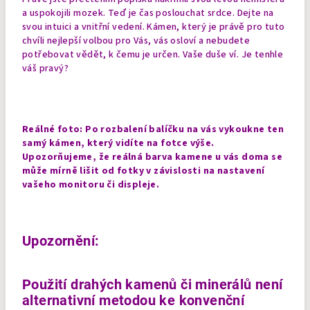
a uspokojili mozek. Teď je čas poslouchat srdce. Dejte na
svou intuici a vnitřní vedení. Kámen, který je právě pro tuto
chvíli nejlepší volbou pro Vás, vás osloví a nebudete
potřebovat vědět, k čemu je určen. Vaše duše ví. Je tenhle
váš pravý?
Reálné foto:
Po rozbalení balíčku na vás vykoukne ten
samý kámen, který vidíte na fotce výše.
Upozorňujeme, že reálná barva kamene u vás doma se
může mírně lišit od fotky v závislosti na nastavení
vašeho monitoru či displeje.
Upozornění:
Použití drahých kamenů či minerálů není
alternativní metodou ke konvenční