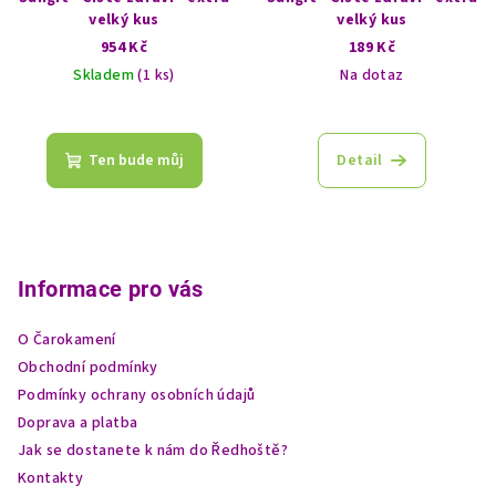
velký kus
velký kus
954 Kč
189 Kč
Skladem
(1 ks)
Na dotaz
Ten bude můj
Detail
Z
á
p
Informace pro vás
a
O Čarokamení
t
Obchodní podmínky
í
Podmínky ochrany osobních údajů
Doprava a platba
Jak se dostanete k nám do Ředhoště?
Kontakty