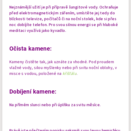
Nejznámější užití je při přípravě šungitové vody. Ochraňuje
před elektromagnetickým zářením, umístěte jej tedy do
blízkosti televize, počítačů či na noční stolek, kde si přes
noc dobíjíte telefon. Pro svou silnou energii se při hluboké
meditaci využívá jako kyvadlo.
Očista kamene:
Kameny čistěte tak, jak uznáte za vhodné. Pod proudem
vlažné vody, silou myšlenky nebo při svitu noční oblohy, v
misce s vodou, položené na
křišťálu
.
Dobíjení kamene:
Na přímém slunci nebo při úplňku za svitu měsíce.
Právě jste přečtením popisku nakrmili svou levou hemisféru