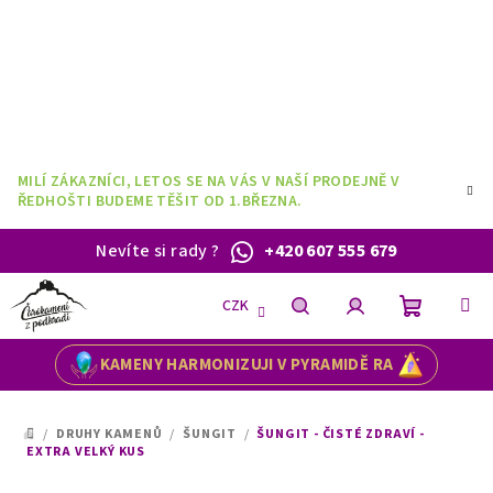
Přejít
na
obsah
MILÍ ZÁKAZNÍCI, LETOS SE NA VÁS V NAŠÍ PRODEJNĚ V
ŘEDHOŠTI BUDEME TĚŠIT OD 1.BŘEZNA.
Nevíte si rady
?
+420 607 555 679
CZK
Nákupní
Hledat
Přihlášení
KAMENY HARMONIZUJI V PYRAMIDĚ RA
košík
/
DRUHY KAMENŮ
/
ŠUNGIT
/
ŠUNGIT - ČISTÉ ZDRAVÍ -
DOMŮ
EXTRA VELKÝ KUS