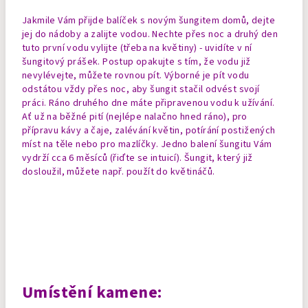
Jakmile Vám přijde balíček s novým šungitem domů, dejte
jej do nádoby a zalijte vodou. Nechte přes noc a druhý den
tuto první vodu vylijte (třeba na květiny) - uvidíte v ní
šungitový prášek. Postup opakujte s tím, že vodu již
nevylévejte, můžete rovnou pít. Výborné je pít vodu
odstátou vždy přes noc, aby šungit stačil odvést svojí
práci. Ráno druhého dne máte připravenou vodu k užívání.
Ať už na běžné pití (nejlépe nalačno hned ráno), pro
přípravu kávy a čaje, zalévání květin, potírání postižených
míst na těle nebo pro mazlíčky. Jedno balení šungitu Vám
vydrží cca 6 měsíců (řiďte se intuicí). Šungit, který již
dosloužil, můžete např. použít do květináčů.
Umístění kamene: