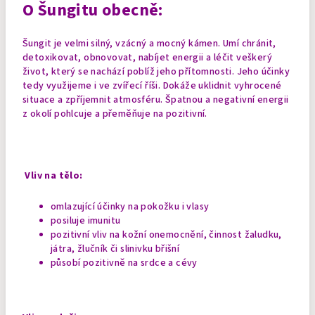
O Šungitu obecně:
Šungit je velmi silný, vzácný a mocný kámen. Umí chránit,
detoxikovat, obnovovat, nabíjet energii a léčit veškerý
život, který se nachází poblíž jeho přítomnosti. Jeho účinky
tedy využijeme i ve zvířecí říši. Dokáže uklidnit vyhrocené
situace a zpříjemnit atmosféru. Špatnou a negativní energii
z okolí pohlcuje a přeměňuje na pozitivní.
Vliv na tělo:
omlazující účinky na pokožku i vlasy
posiluje imunitu
pozitivní vliv na kožní onemocnění, činnost žaludku,
játra, žlučník či slinivku břišní
působí pozitivně na srdce a cévy