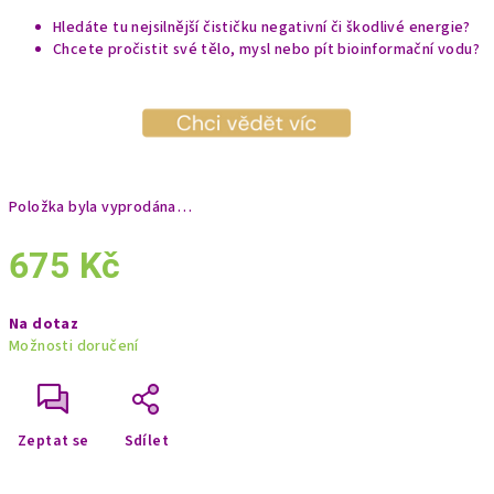
Hledáte tu nejsilnější čističku negativní či škodlivé energie?
Chcete pročistit své tělo, mysl nebo pít bioinformační vodu?
Položka byla vyprodána…
675 Kč
Měrná
Na dotaz
cena:
Možnosti doručení
Zeptat se
Sdílet