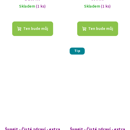
Skladem
(1 ks)
Skladem
(1 ks)
Ten bude můj
Ten bude můj
Tip
Šungit - Čisté zdraví - extra
Šungit - Čisté zdraví - extra