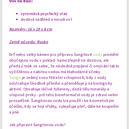
Vliv na duši:
vyrovnává psychický stav
dodává nadhled a moudrost
Rozměry: 16 x 19 x 8 cm
Země původu: Rusko
Drť nebo velký kámen pro přípravu šungitové
vody
promění
obyčejnou vodu v poklad. Samozřejmě ne doslova, ale
předá jí tolik ze sebe, že následné popíjení či omývání takto
vyčištěnou a nabitou vodou má blahodárné účinky.
Šungit
je známý svou filtrační schopností, kdy z vody
odstraňuje škodlivé příměsi a přeměňuje ji na biologicky
aktivní. Obsahuje léčivé fullereny, dodá tělu minerály a
stopové prvky - pití této bioinformační vody je zdraví velmi
prospěšné. Šungitovou vodu lze použít i ke kosmetickým
účelům, kdy se hojí vřídky, vylepšuje pleť, dále ke koupelím
a jiné.
Jak připravit šungitovou vodu?