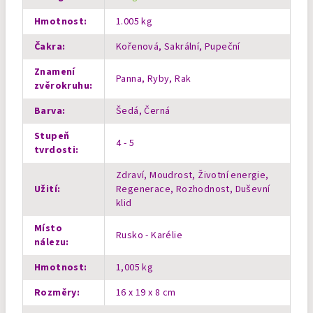
Hmotnost
:
1.005 kg
Čakra
:
Kořenová, Sakrální, Pupeční
Znamení
Panna, Ryby, Rak
zvěrokruhu
:
Barva
:
Šedá, Černá
Stupeň
4 - 5
tvrdosti
:
Zdraví, Moudrost, Životní energie,
Užití
:
Regenerace, Rozhodnost, Duševní
klid
Místo
Rusko - Karélie
nálezu
:
Hmotnost
:
1,005 kg
Rozměry
:
16 x 19 x 8 cm