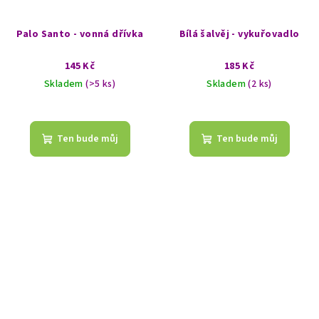
Palo Santo - vonná dřívka
Bílá šalvěj - vykuřovadlo
145 Kč
185 Kč
Skladem
(>5 ks)
Skladem
(2 ks)
Průměrné
hodnocení
produktu
Ten bude můj
Ten bude můj
je
5,0
z
5
hvězdiček.