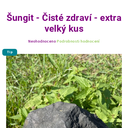
Šungit - Čisté zdraví - extra
velký kus
Průměrné
Neohodnoceno
Podrobnosti hodnocení
hodnocení
produktu
Tip
je
0,0
z
5
hvězdiček.