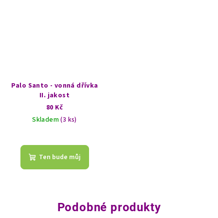
Palo Santo - vonná dřívka
II. jakost
80 Kč
Skladem
(3 ks)
Ten bude můj
Podobné produkty