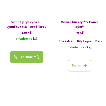
Vonná pryskyřice -
Vonné kužely "tekoucí
vykuřovadlo - Dračí krev
dým"
320 Kč
49 Kč
Skladem
(2 ks)
Bílá šalvěj
Bílý kopál
Palo S
Skladem
(>5 ks)
Ten bude můj
Detail