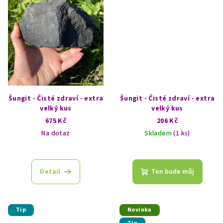
Šungit - Čisté zdraví - extra
Šungit - Čisté zdraví - extra
velký kus
velký kus
675 Kč
206 Kč
Na dotaz
Skladem
(1 ks)
Detail
Ten bude můj
Tip
Novinka