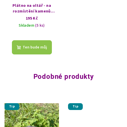
Plátno na oltář - na
rozmístění kamenů
(kamenná - krystalová
195 Kč
mřížka) - Metatronova
Skladem
(5 ks)
krychle
Ten bude můj
Podobné produkty
Tip
Tip