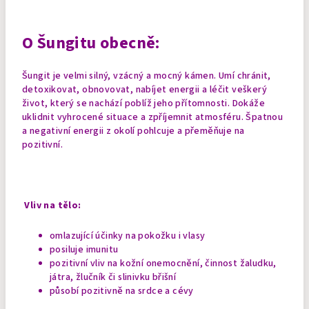
O Šungitu obecně:
Šungit je velmi silný, vzácný a mocný kámen. Umí chránit,
detoxikovat, obnovovat, nabíjet energii a léčit veškerý
život, který se nachází poblíž jeho přítomnosti. Dokáže
uklidnit vyhrocené situace a zpříjemnit atmosféru. Špatnou
a negativní energii z okolí pohlcuje a přeměňuje na
pozitivní.
Vliv na tělo:
omlazující účinky na pokožku i vlasy
posiluje imunitu
pozitivní vliv na kožní onemocnění, činnost žaludku,
játra, žlučník či slinivku břišní
působí pozitivně na srdce a cévy