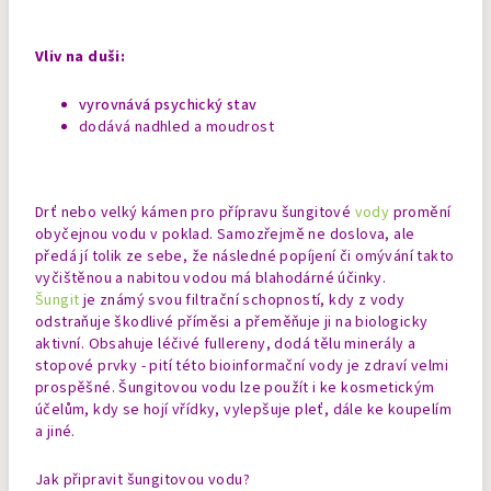
Vliv na duši:
vyrovnává psychický stav
dodává nadhled a moudrost
Drť nebo velký kámen pro přípravu šungitové
vody
promění
obyčejnou vodu v poklad. Samozřejmě ne doslova, ale
předá jí tolik ze sebe, že následné popíjení či omývání takto
vyčištěnou a nabitou vodou má blahodárné účinky.
Šungit
je známý svou filtrační schopností, kdy z vody
odstraňuje škodlivé příměsi a přeměňuje ji na biologicky
aktivní. Obsahuje léčivé fullereny, dodá tělu minerály a
stopové prvky - pití této bioinformační vody je zdraví velmi
prospěšné. Šungitovou vodu lze použít i ke kosmetickým
účelům, kdy se hojí vřídky, vylepšuje pleť, dále ke koupelím
a jiné.
Jak připravit šungitovou vodu?