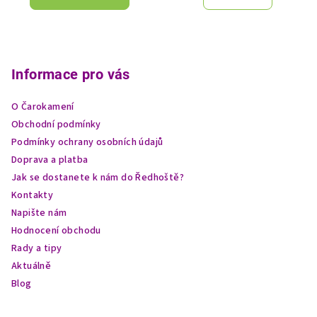
Z
á
p
Informace pro vás
a
O Čarokamení
t
Obchodní podmínky
í
Podmínky ochrany osobních údajů
Doprava a platba
Jak se dostanete k nám do Ředhoště?
Kontakty
Napište nám
Hodnocení obchodu
Rady a tipy
Aktuálně
Blog