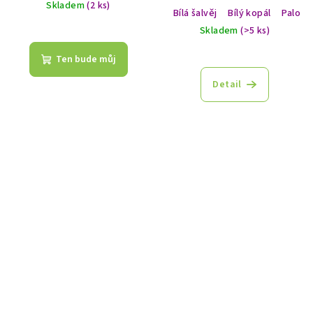
Skladem
(2 ks)
Bílá šalvěj
Bílý kopál
Palo S
Skladem
(>5 ks)
Ten bude můj
Detail