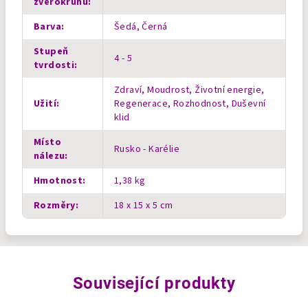
zvěrokruhu
:
Barva
:
Šedá, Černá
Stupeň
4 - 5
tvrdosti
:
Zdraví, Moudrost, Životní energie,
Užití
:
Regenerace, Rozhodnost, Duševní
klid
Místo
Rusko - Karélie
nálezu
:
Hmotnost
:
1,38 kg
Rozměry
:
18 x 15 x 5 cm
Související produkty