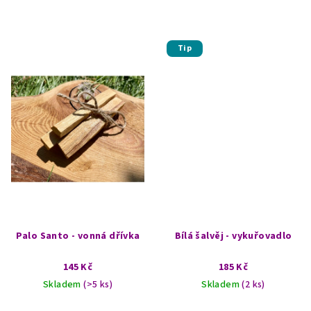
Tip
Palo Santo - vonná dřívka
Bílá šalvěj - vykuřovadlo
145 Kč
185 Kč
Skladem
(>5 ks)
Skladem
(2 ks)
Průměrné