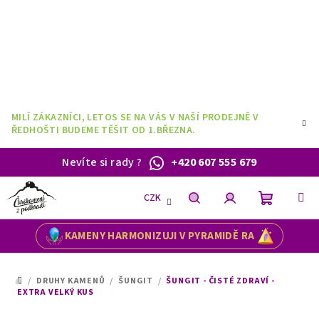
Přejít
na
obsah
MILÍ ZÁKAZNÍCI, LETOS SE NA VÁS V NAŠÍ PRODEJNĚ V
ŘEDHOŠTI BUDEME TĚŠIT OD 1.BŘEZNA.
Nevíte si rady
?
+420 607 555 679
CZK
Nákupní
Hledat
Přihlášení
KAMENY HARMONIZUJI V PYRAMIDĚ RA
košík
/
DRUHY KAMENŮ
/
ŠUNGIT
/
ŠUNGIT - ČISTÉ ZDRAVÍ -
DOMŮ
EXTRA VELKÝ KUS