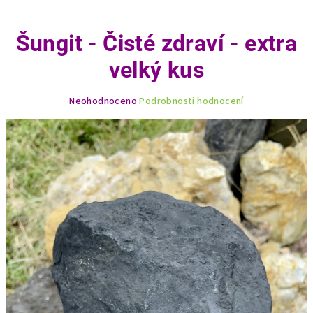
Šungit - Čisté zdraví - extra
velký kus
Průměrné
Neohodnoceno
Podrobnosti hodnocení
hodnocení
produktu
je
0,0
z
5
hvězdiček.