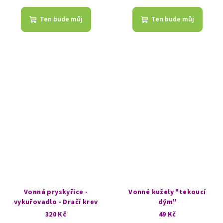
hodnocení
produktu
Ten bude můj
Ten bude můj
je
5,0
z
5
hvězdiček.
Vonná pryskyřice -
Vonné kužely "tekoucí
vykuřovadlo - Dračí krev
dým"
320 Kč
49 Kč