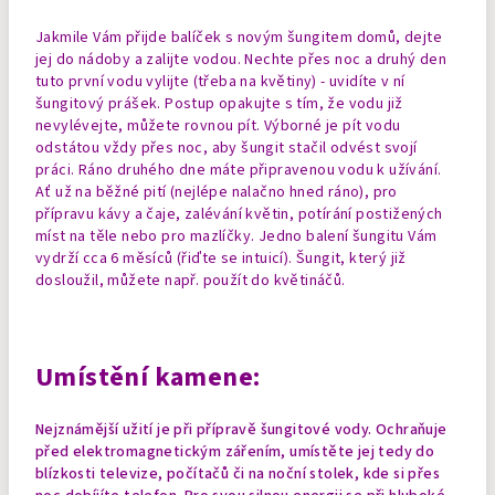
Jakmile Vám přijde balíček s novým šungitem domů, dejte
jej do nádoby a zalijte vodou. Nechte přes noc a druhý den
tuto první vodu vylijte (třeba na květiny) - uvidíte v ní
šungitový prášek. Postup opakujte s tím, že vodu již
nevylévejte, můžete rovnou pít. Výborné je pít vodu
odstátou vždy přes noc, aby šungit stačil odvést svojí
práci. Ráno druhého dne máte připravenou vodu k užívání.
Ať už na běžné pití (nejlépe nalačno hned ráno), pro
přípravu kávy a čaje, zalévání květin, potírání postižených
míst na těle nebo pro mazlíčky. Jedno balení šungitu Vám
vydrží cca 6 měsíců (řiďte se intuicí). Šungit, který již
dosloužil, můžete např. použít do květináčů.
Umístění kamene:
Nejznámější užití je při přípravě šungitové vody. Ochraňuje
před elektromagnetickým zářením, umístěte jej tedy do
blízkosti televize, počítačů či na noční stolek, kde si přes