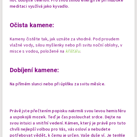
noc dobíjíte telefon. Pro svou silnou energii se při hluboké
meditaci využívá jako kyvadlo.
Očista kamene:
Kameny čistěte tak, jak uznáte za vhodné. Pod proudem
vlažné vody, silou myšlenky nebo při svitu noční oblohy, v
misce s vodou, položené na
křišťálu
.
Dobíjení kamene:
Na přímém slunci nebo při úplňku za svitu měsíce.
Právě jste přečtením popisku nakrmili svou levou hemisféru
a uspokojili mozek. Teď je čas poslouchat srdce. Dejte na
svou intuici a vnitřní vedení. Kámen, který je právě pro tuto
chvíli nejlepší volbou pro Vás, vás osloví a nebudete
potřebovat vědět, k čemu je určen. Vaše duše ví. Je tenhle