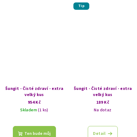
Tip
Šungit - Čisté zdraví - extra
Šungit - Čisté zdraví - extra
velký kus
velký kus
954 Kč
189 Kč
Skladem
(1 ks)
Na dotaz
Ten bude můj
Detail