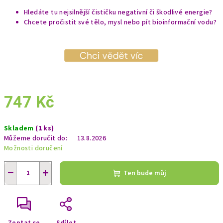
Hledáte tu nejsilnější čističku negativní či škodlivé energie?
Chcete pročistit své tělo, mysl nebo pít bioinformační vodu?
747 Kč
Měrná
Skladem
(1 ks)
cena:
Můžeme doručit do:
13.8.2026
Možnosti doručení
−
+
Ten bude můj
Zeptat se
Sdílet