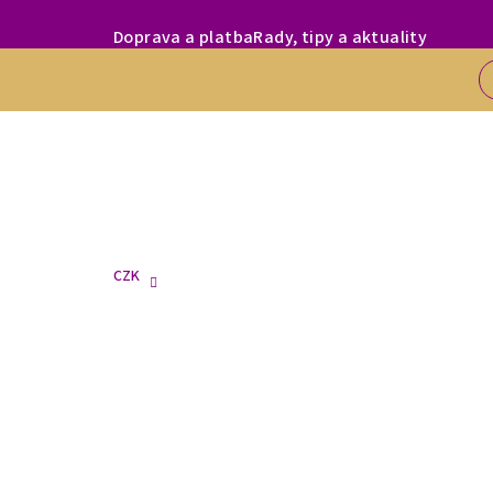
Přejít
MILÍ ZÁKAZNÍC
Doprava a platba
Rady, tipy a aktuality
na
obsah
CZK