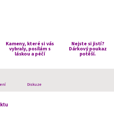
Kameny, které si vás
Nejste si jistí?
vybraly, posílám s
Dárkový poukaz
láskou a péčí
potěší.
ení
Diskuze
uktu