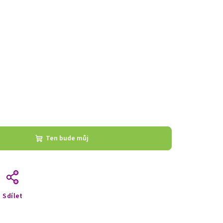
Ten bude můj
Sdílet