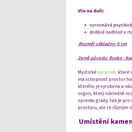
Vliv na duši:
vyrovnává psychick
dodává nadhled a m
Rozměr základny: 6 cm
Země původu: Rusko - Kar
Mystické
pyramidy
které s
má schopnost prostor har
kterého je vyrobena a nás
orgon, který následně roz
opravdu grády, tak je pro
prostoru, ale i k různým r
Umístění kamen