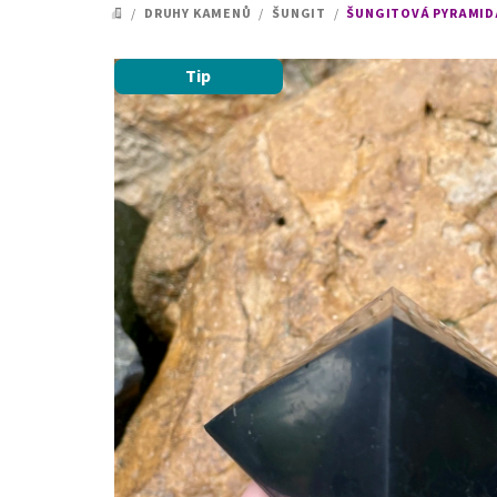
/
DRUHY KAMENŮ
/
ŠUNGIT
/
ŠUNGITOVÁ PYRAMIDA 
DOMŮ
Tip