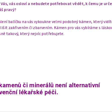
o Vás, vás osloví a nebudete potřebovat vědět, k čemu je urče
áš pravý?
lení balíčku na vás vykoukne velmi podobný kámen, který vidít
 lišit zakřivením či zbarvením. Kámen pro vás vybíráme s lásko
sně takový, který nejvíc potřebujete.
kamenů či minerálů není alternativní
enční lékařské péči.