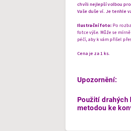
chvíli nejlepší volbou pr
Vaše duše ví. Je tenhle v
Ilustrační foto:
Po rozba
fotce výše. Může se mírně
péčí, aby k vám přišel pře
Cena je za 1 ks.
Upozornění:
Použití drahých 
metodou ke konv