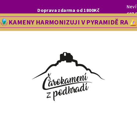
Neví
I, LETOS SE NA VÁS V NAŠÍ PRODEJNĚ V ŘEDHOŠTI BUDEME TĚŠIT OD
Doprava zdarma od 1800Kč
607 
KAMENY HARMONIZUJI V PYRAMIDĚ RA