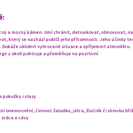
ě:
zácný a mocný kámen. Umí chránit, detoxikovat, obnovovat, na
ivot, který se nachází poblíž jeho přítomnosti. Jeho účinky t
ši. Dokáže uklidnit vyhrocené situace a zpříjemnit atmosféru.
gii z okolí pohlcuje a přeměňuje na pozitivní.
a pokožku i vlasy
žní onemocnění, činnost žaludku, játra, žlučník či slinivku bři
 srdce a cévy