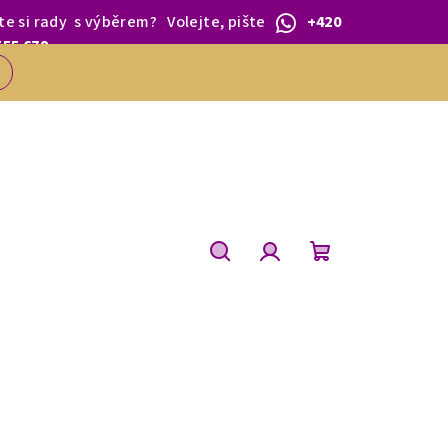
te si rady
s výběrem
?
Volejte, pište
+420
 1.BŘEZNA.
555 679
Hledat
Přihlášení
Nákupní
košík