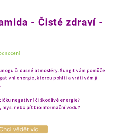
mida - Čisté zdraví -
odnocení
rosmogu či dusné atmosféry. Šungit vám pomůže
ativní energie, kterou pohltí a vrátí vám ji
.
stičku negativní či škodlivé energie?
o, mysl nebo pít bioinformační vodu?