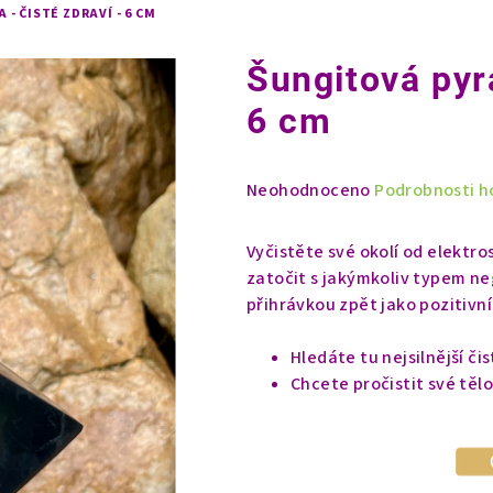
- ČISTÉ ZDRAVÍ - 6 CM
Šungitová pyra
6 cm
Průměrné
Neohodnoceno
Podrobnosti h
hodnocení
produktu
Vyčistěte své okolí od elekt
je
zatočit s jakýmkoliv typem neg
0,0
přihrávkou zpět jako pozitivní
z
5
Hledáte tu nejsilnější či
hvězdiček.
Chcete pročistit své těl