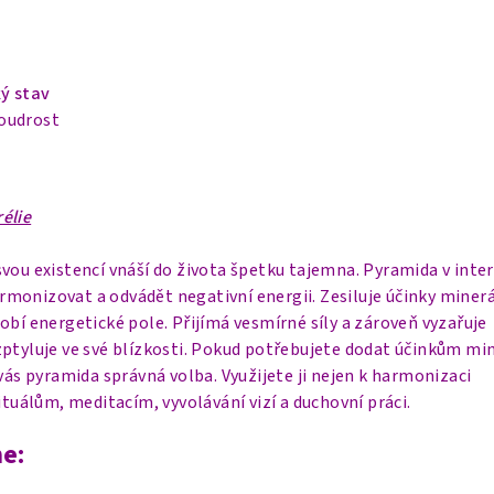
ý stav
oudrost
élie
vou existencí vnáší do života špetku tajemna. Pyramida v inter
monizovat a odvádět negativní energii. Zesiluje účinky minerá
obí energetické pole. Přijímá vesmírné síly a zároveň vyzařuje
ptyluje ve své blízkosti.
Pokud potřebujete dodat účinkům mi
 vás pyramida správná volba. Využijete ji nejen k harmonizaci
ituálům, meditacím, vyvolávání vizí a duchovní práci.
e: