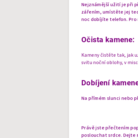
Nejznámější užití je při
zářením, umístěte jej ted
noc dobíjíte telefon. Pro
Očista kamene:
Kameny čistěte tak, jak 
svitu noční oblohy, v mis
Dobíjení kamene
Na přímém slunci nebo př
Právě jste přečtením pop
poslouchat srdce. Dejte n