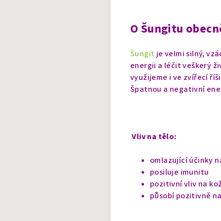
O Šungitu obecn
Šungit
je velmi silný, v
energii a léčit veškerý ž
využijeme i ve zvířecí ří
Špatnou a negativní ener
Vliv na tělo:
omlazující účinky n
posiluje imunitu
pozitivní vliv na ko
působí pozitivně na