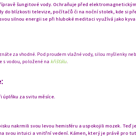
 přípravě šungitové vody. Ochraňuje před elektromagnetický
y do blízkosti televize, počítačů či na noční stolek, kde si př
 svou silnou energii se při hluboké meditaci využívá jako kyva
uznáte za vhodné. Pod proudem vlažné vody, silou myšlenky neb
ce s vodou, položené na
křišťálu
.
:
i úplňku za svitu měsíce.
isku nakrmili svou levou hemisféru a uspokojili mozek. Teď j
a svou intuici a vnitřní vedení. Kámen, který je právě pro tu