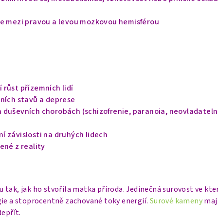
ze mezi pravou a levou mozkovou hemisférou
růst přízemních lidí
vních stavů a deprese
 duševních chorobách (schizofrenie, paranoia, neovladatel
í závislosti na druhých lidech
ené z reality
tak, jak ho stvořila matka příroda. Jedinečná surovost ve kter
gie a stoprocentně zachované toky energií.
Surové kameny
mají
depřít.