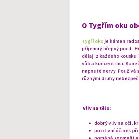
O Tygřím oku ob
Tygří oko
je kámen rados
příjemný hřejivý pocit. H
dělají z každého kousku 
vůli a koncentraci. Kone
napnuté nervy. Používá 
různými druhy nebezpečí
Vliv na tělo:
dobrý vliv na oči, 
pozitivní účinek př
pomáhá zpomalit a z