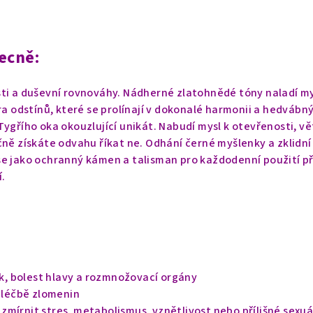
ecně:
ti a duševní rovnováhy. Nádherné zlatohnědé tóny naladí my
ra odstínů, které se prolínají v dokonalé harmonii a hedvábný
Tygřího oka okouzlující unikát. Nabudí mysl k otevřenosti, vě
čně získáte odvahu říkat ne. Odhání černé myšlenky a zklidní
se jako ochranný kámen a talisman pro každodenní použití p
.
krk, bolest hlavy a rozmnožovací orgány
i léčbě zlomenin
mírnit stres, metabolismus, vznětlivost nebo přílišné sexuá