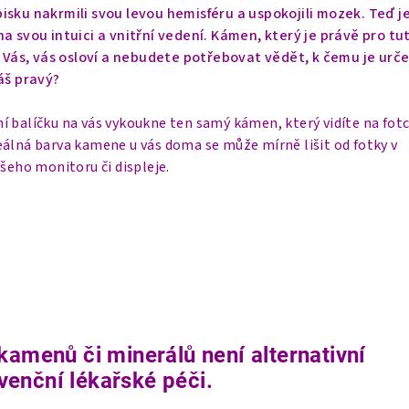
isku nakrmili svou levou hemisféru a uspokojili mozek. Teď j
a svou intuici a vnitřní vedení. Kámen, který je právě pro tu
o Vás, vás osloví a nebudete potřebovat vědět, k čemu je urče
áš pravý?
í balíčku na vás vykoukne ten samý kámen, který vidíte na fot
eálná barva kamene u vás doma se může mírně lišit od fotky v
ašeho monitoru či displeje.
kamenů či minerálů není alternativní
enční lékařské péči.