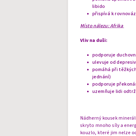
libido
přispívá k rovnová
Místo nálezu: Afrika
Vliv na duši:
podporuje duchovní 
ulevuje od depresi
pomáhá při těžkých
jednání)
podporuje překonán
uzemňuje lidi odtrž
Nádherný kousek minerálu 
skryto mnoho síly a ener
kouzlo, které jim nelze o