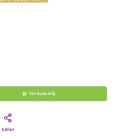
Ten bude můj
Sdílet