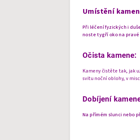
Umístění kamen
Při léčení fyzických i du
noste tygří oko na pravé
Očista kamene:
Kameny čistěte tak, jak 
svitu noční oblohy, v mis
Dobíjení kamene
Na přímém slunci nebo př