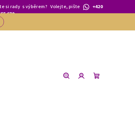
te si rady
s výběrem
?
Volejte, pište
+420
 1.BŘEZNA.
555 679
Hledat
Přihlášení
Nákupní
košík