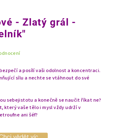
vé - Zlatý grál -
elník"
odnocení
 bezpečí a posílí vaši odolnost a koncentraci.
ňující sílu a nechte se vtáhnout do své
u sebejistotu a konečně se naučit říkat ne?
 který vaše tělo i mysl vždy udrží v
etroufne ani šéf?