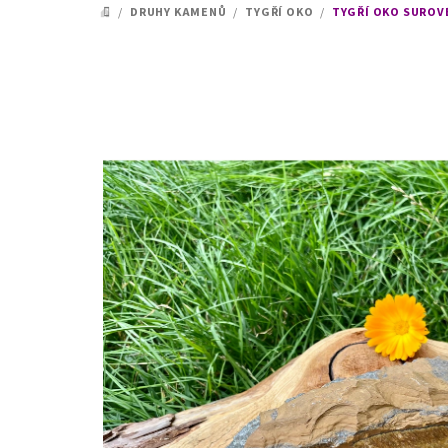
/
DRUHY KAMENŮ
/
TYGŘÍ OKO
/
TYGŘÍ OKO SUROVÉ
DOMŮ