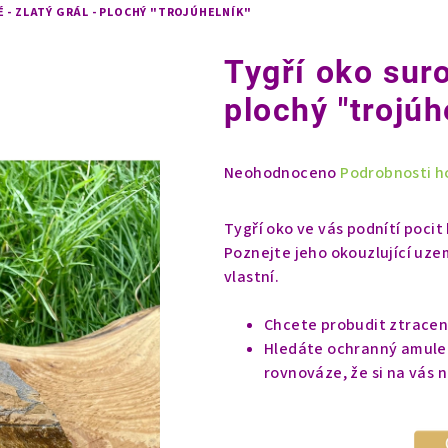
 - ZLATÝ GRÁL - PLOCHÝ "TROJÚHELNÍK"
Tygří oko suro
plochý "trojúh
Průměrné
Neohodnoceno
Podrobnosti h
hodnocení
produktu
Tygří oko ve vás podnítí pocit
je
Poznejte jeho okouzlující uzem
0,0
vlastní.
z
5
Chcete probudit ztraceno
hvězdiček.
Hledáte ochranný amulet,
rovnováze, že si na vás n