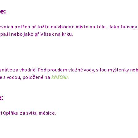
e:
ševních potřeb přiložte na vhodné místo na těle. Jako talism
 paži nebo jako přívěsek na krku.
uznáte za vhodné. Pod proudem vlažné vody, silou myšlenky neb
ce s vodou, položené na
křišťálu
.
:
i úplňku za svitu měsíce.