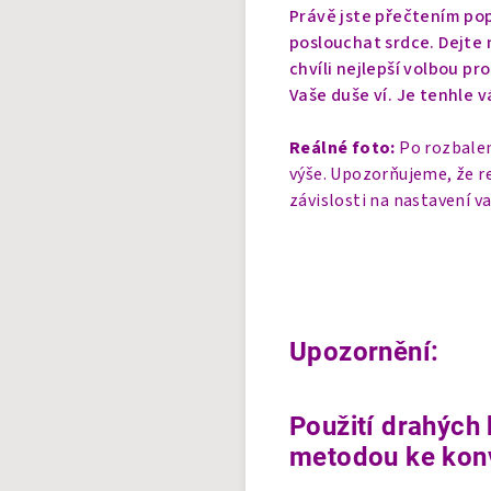
Právě jste přečtením pop
poslouchat srdce. Dejte n
chvíli nejlepší volbou pr
Vaše duše ví. Je tenhle v
Reálné foto:
Po rozbalen
výše. Upozorňujeme, že r
závislosti na nastavení v
Upozornění:
Použití drahých 
metodou ke konv