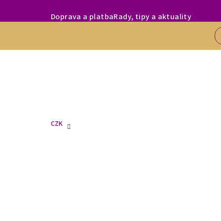
Přejít
MILÍ ZÁKAZNÍC
Doprava a platba
Rady, tipy a aktuality
na
obsah
CZK