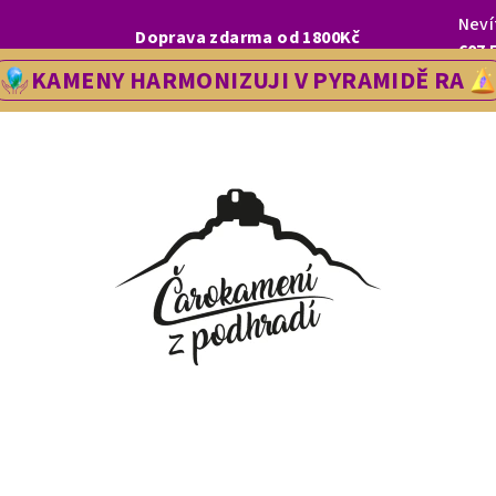
Neví
I, LETOS SE NA VÁS V NAŠÍ PRODEJNĚ V ŘEDHOŠTI BUDEME TĚŠIT OD
Doprava zdarma od 1800Kč
607 
KAMENY HARMONIZUJI V PYRAMIDĚ RA