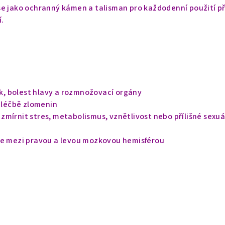
se jako ochranný kámen a talisman pro každodenní použití p
.
krk, bolest hlavy a rozmnožovací orgány
i léčbě zlomenin
mírnit stres, metabolismus, vznětlivost nebo přílišné sexuá
ze mezi pravou a levou mozkovou hemisférou