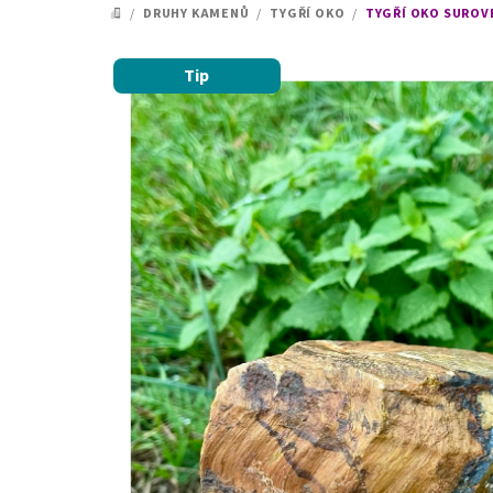
/
DRUHY KAMENŮ
/
TYGŘÍ OKO
/
TYGŘÍ OKO SUROVÉ 
DOMŮ
Tip