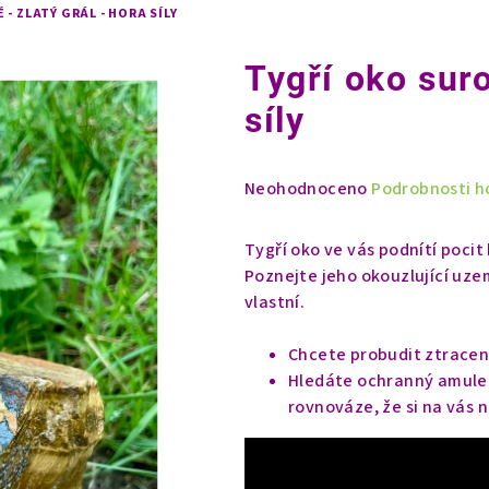
- ZLATÝ GRÁL - HORA SÍLY
Tygří oko suro
síly
Průměrné
Neohodnoceno
Podrobnosti h
hodnocení
produktu
Tygří oko ve vás podnítí pocit
je
Poznejte jeho okouzlující uzem
0,0
vlastní.
z
5
Chcete probudit ztraceno
hvězdiček.
Hledáte ochranný amulet,
rovnováze, že si na vás n