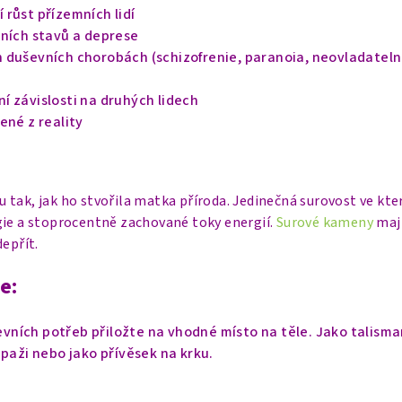
růst přízemních lidí
vních stavů a deprese
 duševních chorobách (schizofrenie, paranoia, neovladatel
í závislosti na druhých lidech
ené z reality
tak, jak ho stvořila matka příroda. Jedinečná surovost ve kter
gie a stoprocentně zachované toky energií.
Surové kameny
mají
depřít.
e:
ševních potřeb přiložte na vhodné místo na těle. Jako talism
 paži nebo jako přívěsek na krku.