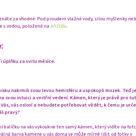
uznáte za vhodné. Pod proudem vlažné vody, silou myšlenky neb
ce s vodou, položené na
křišťálu
.
:
i úplňku za svitu měsíce.
isku nakrmili svou levou hemisféru a uspokojili mozek. Teď j
a svou intuici a vnitřní vedení. Kámen, který je právě pro tu
o Vás, vás osloví a nebudete potřebovat vědět, k čemu je urče
áš pravý?
í balíčku na vás vykoukne ten samý kámen, který vidíte na fot
eálná barva kamene u vás doma se může mírně lišit od fotky v