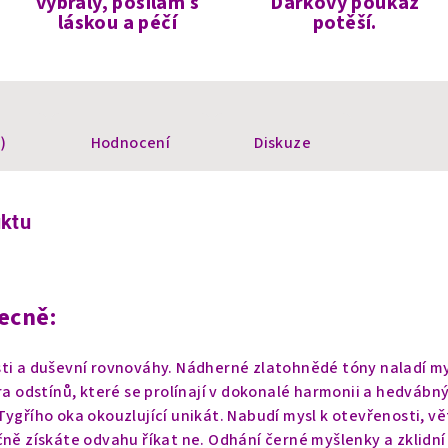
vybraly, posílám s
Dárkový poukaz
láskou a péčí
potěší.
)
Hodnocení
Diskuze
uktu
ecně:
ti a duševní rovnováhy. Nádherné zlatohnědé tóny naladí my
ra odstínů, které se prolínají v dokonalé harmonii a hedvábný
Tygřího oka okouzlující unikát. Nabudí mysl k otevřenosti, vě
čně získáte odvahu říkat ne. Odhání černé myšlenky a zklidní