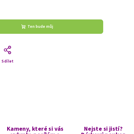
Ten bude můj
Sdílet
Kameny, které si vás
Nejste si jistí?