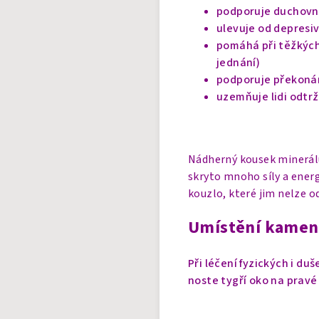
podporuje duchovní 
ulevuje od depresi
pomáhá při těžkých
jednání)
podporuje překonán
uzemňuje lidi odtrž
Nádherný kousek minerálu 
skryto mnoho síly a ener
kouzlo, které jim nelze o
Umístění kamen
Při léčení fyzických i du
noste tygří oko na pravé