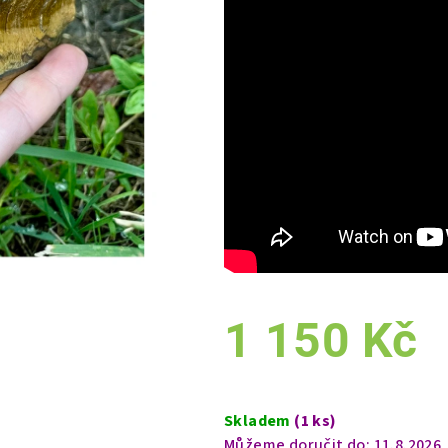
1 150 Kč
Měrná
cena:
Skladem
(1 ks)
Můžeme doručit do:
11.8.2026