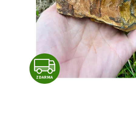
Z
ZDARMA
D
A
R