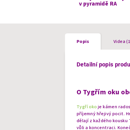
v pyramidě RA
Popis
Videa (1
Detailní popis prod
O Tygřím oku ob
Tygří oko
je kámen rados
příjemný hřejivý pocit. H
dělají z každého kousku 
vůli a koncentraci. Kone