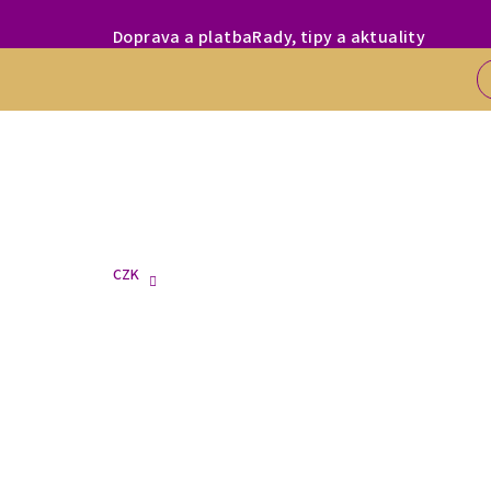
Přejít
MILÍ ZÁKAZNÍC
Doprava a platba
Rady, tipy a aktuality
na
obsah
CZK