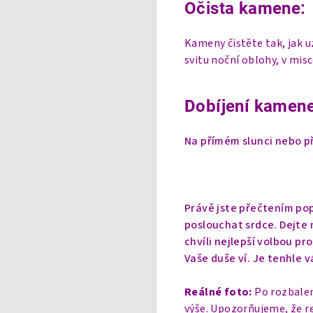
Očista kamene:
Kameny čistěte tak, jak 
svitu noční oblohy, v mis
Dobíjení kamene
Na přímém slunci nebo př
Právě jste přečtením pop
poslouchat srdce. Dejte n
chvíli nejlepší volbou pr
Vaše duše ví. Je tenhle v
Reálné foto:
Po rozbalen
výše. Upozorňujeme, že r