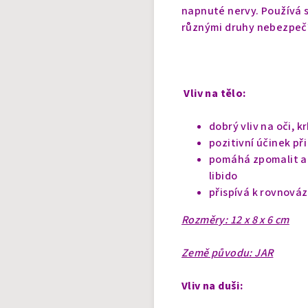
napnuté nervy. Používá 
různými druhy nebezpečí
Vliv na tělo:
dobrý vliv na oči, 
pozitivní účinek př
pomáhá zpomalit a z
libido
přispívá k rovnová
Rozměry: 12 x 8 x 6 cm
Země původu: JAR
Vliv na duši: