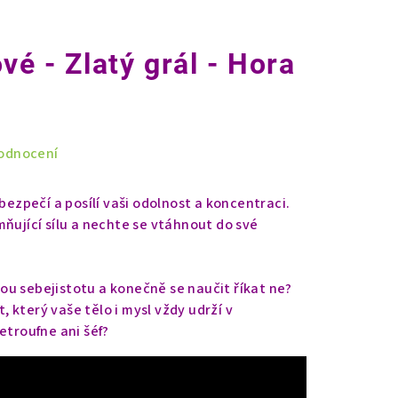
vé - Zlatý grál - Hora
odnocení
 bezpečí a posílí vaši odolnost a koncentraci.
ňující sílu a nechte se vtáhnout do své
u sebejistotu a konečně se naučit říkat ne?
 který vaše tělo i mysl vždy udrží v
etroufne ani šéf?