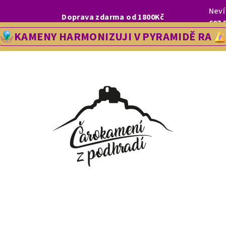
Neví
I, LETOS SE NA VÁS V NAŠÍ PRODEJNĚ V ŘEDHOŠTI BUDEME TĚŠIT OD
Doprava zdarma od 1800Kč
607 
KAMENY HARMONIZUJI V PYRAMIDĚ RA