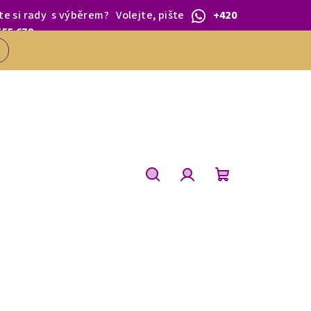
te si rady
s výběrem
?
Volejte, pište
+420
 1.BŘEZNA.
555 679
Hledat
Přihlášení
Nákupní
košík