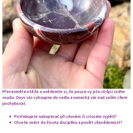
Převezměte otěže a uvědomte si, že pouze vy jste strůjci svého
osudu. Onyx vás vyhoupne do sedla a nenechá vás nad vaším cílem
pochybovat.
Potřebujete nakopávač při silovém či citovém vypětí?
Chcete vnést do života disciplínu a posílit cílevědomost?