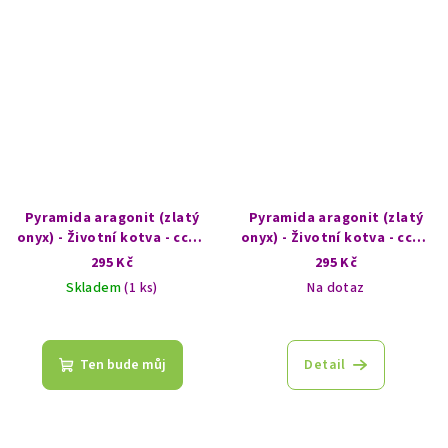
Pyramida aragonit (zlatý
Pyramida aragonit (zlatý
onyx) - Životní kotva - cca 6
onyx) - Životní kotva - cca 6
cm - Jemné uzemnění
cm - Síla uzemnění
295 Kč
295 Kč
Skladem
(1 ks)
Na dotaz
Ten bude můj
Detail