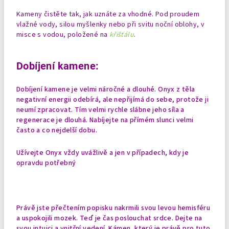
Kameny čistěte tak, jak uznáte za vhodné. Pod proudem
vlažné vody, silou myšlenky nebo při svitu noční oblohy, v
misce s vodou, položené na
křišťálu
.
Dobíjení kamene:
Dobíjení kamene je velmi náročné a dlouhé. Onyx z těla
negativní energii odebírá, ale nepřijímá do sebe, protože ji
neumí zpracovat. Tím velmi rychle slábne jeho síla a
regenerace je dlouhá. Nabíjejte na přímém slunci velmi
často a co nejdelší dobu.
Užívejte Onyx vždy uvážlivě a jen v případech, kdy je
opravdu potřebný
Právě jste přečtením popisku nakrmili svou levou hemisféru
a uspokojili mozek. Teď je čas poslouchat srdce. Dejte na
svou intuici a vnitřní vedení. Kámen, který je právě pro tuto