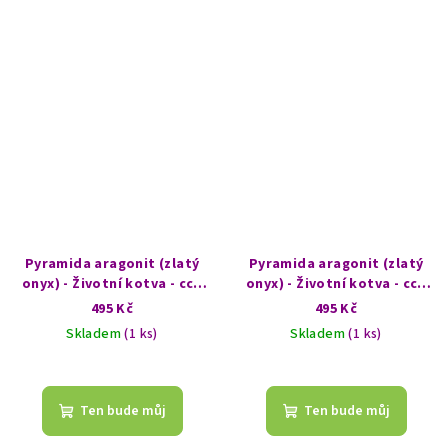
Pyramida aragonit (zlatý
Pyramida aragonit (zlatý
onyx) - Životní kotva - cca
onyx) - Životní kotva - cca
7,5 cm - Jasnost
7,5 cm - Ohnivé nebe
495 Kč
495 Kč
Skladem
(1 ks)
Skladem
(1 ks)
Ten bude můj
Ten bude můj