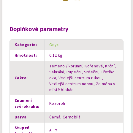
Doplňkové parametry
Kategorie
:
Onyx
Hmotnost
:
0.12 kg
Temeno / korunní, Kořenová, Krční,
Sakrální, Pupeční, Srdeční, Třetího
Čakra
:
oka, Vedlejší centrum rukou,
Vedlejší centrum nohou, Zejména v
místě blokád
Znamení
Kozoroh
zvěrokruhu
:
Barva
:
Černá, Černobílá
Stupeň
6 - 7