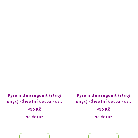
Pyramida aragonit (zlatý
Pyramida aragonit (zlatý
onyx) - Životní kotva - cca
onyx) - Životní kotva - cca
7,5 cm - Moc blesku
7,5 cm - Síla země
495 Kč
495 Kč
Na dotaz
Na dotaz
Průměrné
hodnocení