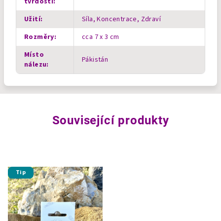
tvrdosti
:
Užití
:
Síla, Koncentrace, Zdraví
Rozměry
:
cca 7 x 3 cm
Místo
Pákistán
nálezu
:
Související produkty
Tip