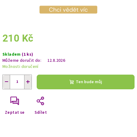
210 Kč
Měrná
Skladem
(1 ks)
cena:
Můžeme doručit do:
12.8.2026
Možnosti doručení
−
+
Ten bude můj
Zeptat se
Sdílet