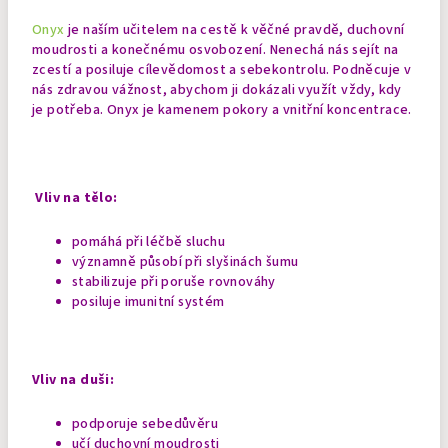
Onyx
je naším učitelem na cestě k věčné pravdě, duchovní
moudrosti a konečnému osvobození. Nenechá nás sejít na
zcestí a posiluje cílevědomost a sebekontrolu. Podněcuje v
nás zdravou vážnost, abychom ji dokázali využít vždy, kdy
je potřeba. Onyx je kamenem pokory a vnitřní koncentrace.
Vliv na tělo:
pomáhá při léčbě sluchu
významně působí při slyšinách šumu
stabilizuje při poruše rovnováhy
posiluje imunitní systém
Vliv na duši:
podporuje sebedůvěru
učí duchovní moudrosti