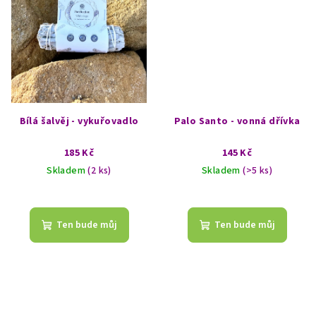
Bílá šalvěj - vykuřovadlo
Palo Santo - vonná dřívka
185 Kč
145 Kč
Skladem
(2 ks)
Skladem
(>5 ks)
Průměrné
hodnocení
produktu
Ten bude můj
Ten bude můj
je
5,0
z
5
hvězdiček.