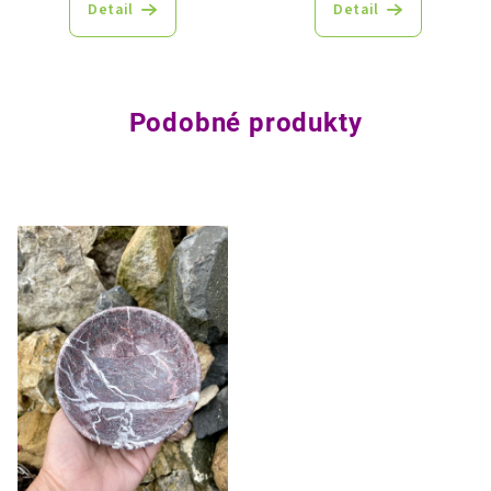
produktu
Detail
Detail
je
5,0
z
5
hvězdiček.
Podobné produkty