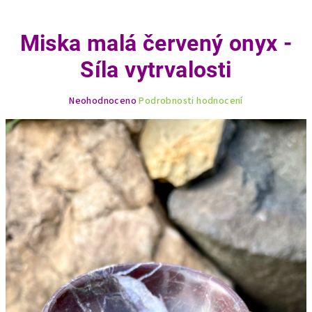
Miska malá červený onyx -
Síla vytrvalosti
Průměrné
Neohodnoceno
Podrobnosti hodnocení
hodnocení
produktu
je
0,0
z
5
hvězdiček.