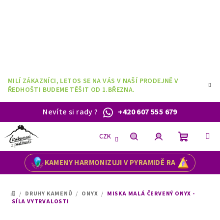
Přejít
na
obsah
MILÍ ZÁKAZNÍCI, LETOS SE NA VÁS V NAŠÍ PRODEJNĚ V
ŘEDHOŠTI BUDEME TĚŠIT OD 1.BŘEZNA.
Nevíte si rady
?
+420 607 555 679
CZK
Nákupní
Hledat
Přihlášení
KAMENY HARMONIZUJI V PYRAMIDĚ RA
košík
/
DRUHY KAMENŮ
/
ONYX
/
MISKA MALÁ ČERVENÝ ONYX -
DOMŮ
SÍLA VYTRVALOSTI