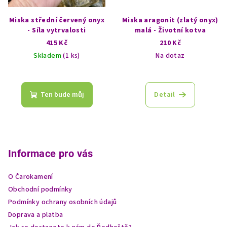
Miska střední červený onyx
Miska aragonit (zlatý onyx)
- Síla vytrvalosti
malá - Životní kotva
415 Kč
210 Kč
Skladem
(1 ks)
Na dotaz
Ten bude můj
Detail
Z
á
p
Informace pro vás
a
O Čarokamení
t
Obchodní podmínky
í
Podmínky ochrany osobních údajů
Doprava a platba