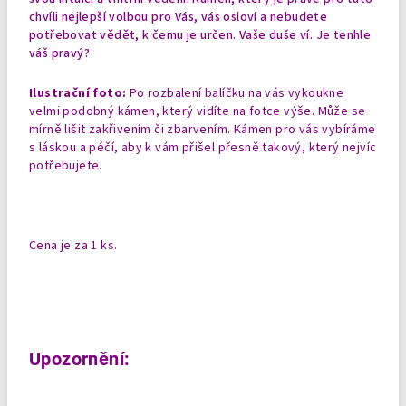
chvíli nejlepší volbou pro Vás, vás osloví a nebudete
potřebovat vědět, k čemu je určen. Vaše duše ví. Je tenhle
váš pravý?
Ilustrační foto:
Po rozbalení balíčku na vás vykoukne
velmi podobný kámen, který vidíte na fotce výše. Může se
mírně lišit zakřivením či zbarvením. Kámen pro vás vybíráme
s láskou a péčí, aby k vám přišel přesně takový, který nejvíc
potřebujete.
Cena je za 1 ks.
Upozornění: